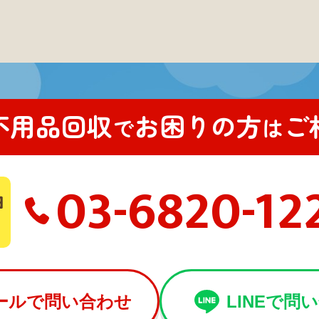
不用品回収
お困りの方
ご
で
は
03-6820-12
ールで問い合わせ
LINEで問