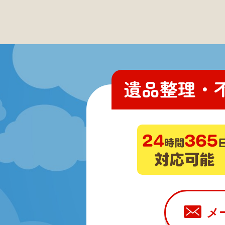
遺品整理・
メ