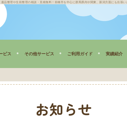
｜遺品整理や生前整理の相談・見積無料！前橋市を中心に群馬県内や関東、新潟方面にも出張い
ービス
その他サービス
ご利用ガイド
実績紹介
敷清掃
メニュー・料金
遺品・生前整
家清掃
ご依頼の流れ
不用品回収
遺品整理の豆知識
ゴミ屋敷清
Q&A
空き家清掃
お知らせ
その他