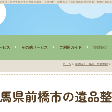
品整理
｜遺品整理や生前整理の相談・見積無料！前橋市を中心に群馬県内や関東、新潟方面に
ービス
その他サービス
ご利用ガイド
実績紹介
敷清掃
メニュー・料金
遺品・生前整
ホーム
実績紹介：
遺品・生前整理
家清掃
ご依頼の流れ
不用品回収
遺品整理の豆知識
ゴミ屋敷清
Q&A
空き家清掃
馬県前橋市の遺品
その他