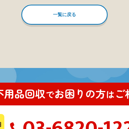
一覧に戻る
不用品回収
お困りの方
ご
で
は
03-6820-12