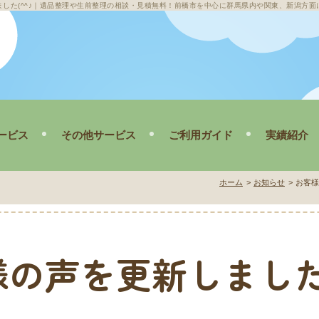
た(^^♪
｜遺品整理や生前整理の相談・見積無料！前橋市を中心に群馬県内や関東、新潟方面
ービス
その他サービス
ご利用ガイド
実績紹介
敷清掃
メニュー・料金
遺品・生前整
ホーム
お知らせ
お客様
家清掃
ご依頼の流れ
不用品回収
遺品整理の豆知識
ゴミ屋敷清
Q&A
空き家清掃
の声を更新しました
その他